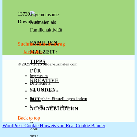
137301
Downloads
FAMILIEN-
Suchmaschineneintrag
kostenlos
MALZEIT:
TIPPS
© 2025 - 2026 bilder-ausmalen.com
FÜR
Impressum
KREATIVE
Datenschutz
STUNDEN
Affiliate-Hinweis
Privatsphäre-Einstellungen ändern
MIT
Einwilligungen widerrufen
AUSMALBILDERN
Back to top
1.
WordPress Cookie Hinweis von Real Cookie Banner
April
2025