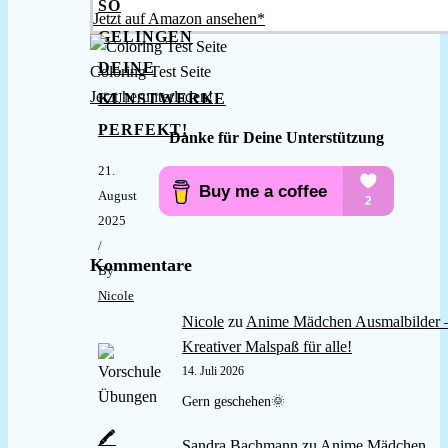
SO
Jetzt auf Amazon ansehen*
GELINGEN
DEINE
Coloring Test Seite
Jetzt herunterladen!
KUNSTWERKE
PERFEKT!
Danke für Deine Unterstützung
21.
August
2025
/
Kommentare
By
Nicole
Nicole
zu
Anime Mädchen Ausmalbilder 
Kreativer Malspaß für alle!
14. Juli 2026
Gern geschehen🌞
🖍️
Sandra Bachmann
zu
Anime Mädchen