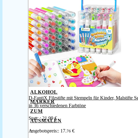
Dezember
2025
/
By
Nicole
ALKOHOL
D-FantiX Filzstifte mit Stempeln für Kinder, Malstifte S
MARKER
in 36 verschiedenen Farbtöne
ZUM
Statt: :
21.99 €
AUSMALEN
–
Angebotspreis::
17.
€
76