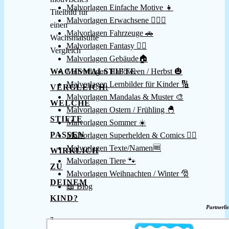
Malvorlagen Einfache Motive 👧
Malvorlagen Erwachsene 👱🏻‍♀️
Malvorlagen Fahrzeuge 🚗
Malvorlagen Fantasy 🧚‍♀️
Malvorlagen Gebäude🏠
Malvorlagen Halloween / Herbst 🎃
WACHSMALSTIFTE
Malvorlagen Lernbilder für Kinder 🔢
VERGLEICH:
Malvorlagen Mandalas & Muster 🎨
WELCHE
Malvorlagen Ostern / Frühling 🐣
STIFTE
Malvorlagen Sommer ☀️
PASSEN
Malvorlagen Superhelden & Comics 🦸‍♂️
Malvorlagen Texte/Namen🆓
WIRKLICH
Malvorlagen Tiere 🐾
ZU
Malvorlagen Weihnachten / Winter 🎅
DEINEM
📖 Blog
KIND?
Partnerli
7.