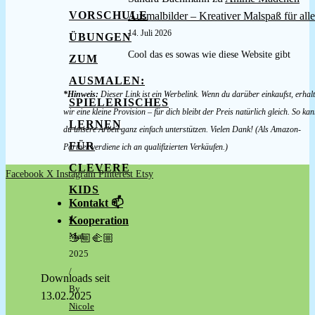
VORSCHULE
Ausmalbilder – Kreativer Malspaß für alle
14. Juli 2026
ÜBUNGEN
Cool das es sowas wie diese Website gibt
ZUM
AUSMALEN:
*Hinweis:
Dieser Link ist ein Werbelink. Wenn du darüber einkaufst, erhal
SPIELERISCHES
wir eine kleine Provision – für dich bleibt der Preis natürlich gleich. So kan
LERNEN
du unsere Arbeit ganz einfach unterstützen. Vielen Dank! (Als Amazon-
FÜR
Partner verdiene ich an qualifizierten Verkäufen.)
CLEVERE
Facebook
X
Instagram
Pinterest
Etsy
KIDS
Kontakt 📫
4.
Kooperation
Mai
🫱🏼‍🫲🏼
2025
/
Downloads seit
By
13.02.2025
Nicole