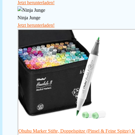
Jetzt herunterladen!
Ninja Junge
Jetzt herunterladen!
Ohuhu Marker Stifte, Doppelspitze (Pinsel & Feine Spitze) Ma