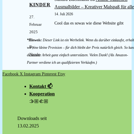
KINDER
Ausmalbilder – Kreativer Malspaß für alle
14. Juli 2026
27.
Cool das es sowas wie diese Website gibt
Februar
2025
/
*Hinweis:
Dieser Link ist ein Werbelink. Wenn du darüber einkaufst, erhal
By
wir eine kleine Provision – für dich bleibt der Preis natürlich gleich. So kan
Nicole
du unsere Arbeit ganz einfach unterstützen. Vielen Dank! (Als Amazon-
Partner verdiene ich an qualifizierten Verkäufen.)
Facebook
X
Instagram
Pinterest
Etsy
Kontakt 📫
Kooperation
🫱🏼‍🫲🏼
Downloads seit
13.02.2025