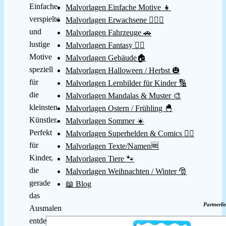
Einfache,
Malvorlagen Einfache Motive 👧
verspielte
Malvorlagen Erwachsene 👱🏻‍♀️
und
Malvorlagen Fahrzeuge 🚗
lustige
Malvorlagen Fantasy 🧚‍♀️
Motive
Malvorlagen Gebäude🏠
speziell
Malvorlagen Halloween / Herbst 🎃
für
Malvorlagen Lernbilder für Kinder 🔢
die
Malvorlagen Mandalas & Muster 🎨
kleinsten
Malvorlagen Ostern / Frühling 🐣
Künstler.
Malvorlagen Sommer ☀️
Perfekt
Malvorlagen Superhelden & Comics 🦸‍♂️
für
Malvorlagen Texte/Namen🆓
Kinder,
Malvorlagen Tiere 🐾
die
Malvorlagen Weihnachten / Winter 🎅
gerade
📖 Blog
das
Partnerli
Ausmalen
entdecken!