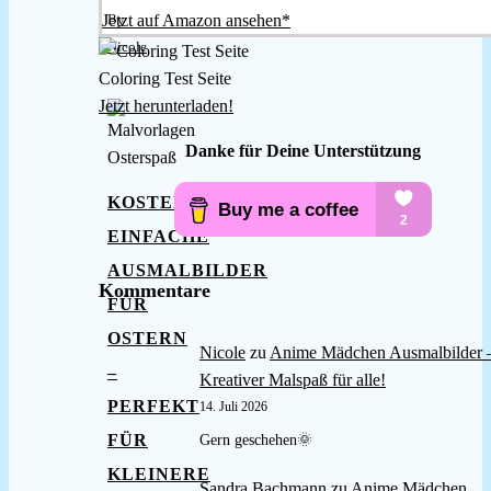
By
Jetzt auf Amazon ansehen*
Nicole
Coloring Test Seite
Jetzt herunterladen!
Danke für Deine Unterstützung
KOSTENLOSE
EINFACHE
AUSMALBILDER
Kommentare
FÜR
OSTERN
Nicole
zu
Anime Mädchen Ausmalbilder 
–
Kreativer Malspaß für alle!
PERFEKT
14. Juli 2026
FÜR
Gern geschehen🌞
KLEINERE
Sandra Bachmann
zu
Anime Mädchen