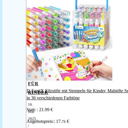
NIEDLICHE
TIERE
–
EINFACHE
AUSMALBILDER
FÜR
D-FantiX Filzstifte mit Stempeln für Kinder, Malstifte S
KINDER
in 36 verschiedenen Farbtöne
16.
Statt: :
21.99 €
Mai
2025
Angebotspreis::
17.
€
76
/