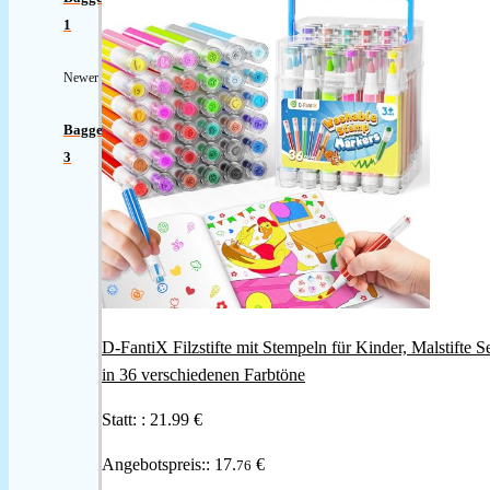
1
Newer
Bagger
3
D-FantiX Filzstifte mit Stempeln für Kinder, Malstifte S
in 36 verschiedenen Farbtöne
Statt: :
21.99 €
Angebotspreis::
17.
€
76