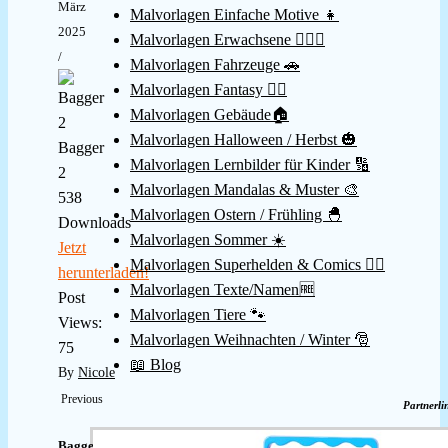
März
Malvorlagen Einfache Motive 👧
2025
Malvorlagen Erwachsene 👱🏻‍♀️
/
Malvorlagen Fahrzeuge 🚗
Malvorlagen Fantasy 🧚‍♀️
Malvorlagen Gebäude🏠
Malvorlagen Halloween / Herbst 🎃
Bagger
Malvorlagen Lernbilder für Kinder 🔢
2
Malvorlagen Mandalas & Muster 🎨
538
Malvorlagen Ostern / Frühling 🐣
Downloads
Malvorlagen Sommer ☀️
Jetzt
Malvorlagen Superhelden & Comics 🦸‍♂️
herunterladen!
Malvorlagen Texte/Namen🆓
Post
Malvorlagen Tiere 🐾
Views:
Malvorlagen Weihnachten / Winter 🎅
75
📖 Blog
By
Nicole
Previous
Partnerli
Bagger