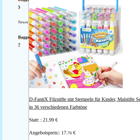
5
Newer
Bagger
7
D-FantiX Filzstifte mit Stempeln für Kinder, Malstifte S
in 36 verschiedenen Farbtöne
Statt: :
21.99 €
Angebotspreis::
17.
€
76