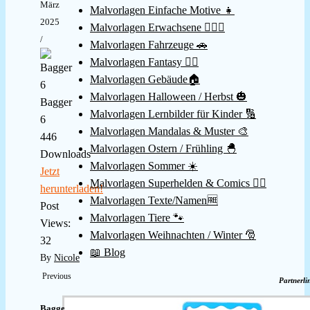
März
Malvorlagen Einfache Motive 👧
2025
Malvorlagen Erwachsene 👱🏻‍♀️
/
Malvorlagen Fahrzeuge 🚗
Malvorlagen Fantasy 🧚‍♀️
Malvorlagen Gebäude🏠
Malvorlagen Halloween / Herbst 🎃
Bagger
Malvorlagen Lernbilder für Kinder 🔢
6
Malvorlagen Mandalas & Muster 🎨
446
Malvorlagen Ostern / Frühling 🐣
Downloads
Malvorlagen Sommer ☀️
Jetzt
Malvorlagen Superhelden & Comics 🦸‍♂️
herunterladen!
Malvorlagen Texte/Namen🆓
Post
Malvorlagen Tiere 🐾
Views:
Malvorlagen Weihnachten / Winter 🎅
32
📖 Blog
By
Nicole
Previous
Partnerli
Bagger