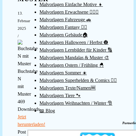
Malvorlagen Einfache Motive 👧
Malvorlagen Erwachsene 👱🏻‍♀️
13.
Malvorlagen Fahrzeuge 🚗
Februar
Malvorlagen Fantasy 🧚‍♀️
2025
Malvorlagen Gebäude🏠
/
Malvorlagen Halloween / Herbst 🎃
Malvorlagen Lernbilder für Kinder 🔢
Malvorlagen Mandalas & Muster 🎨
Malvorlagen Ostern / Frühling 🐣
Buchstabe
Malvorlagen Sommer ☀️
N
Malvorlagen Superhelden & Comics 🦸‍♂️
mit
Malvorlagen Texte/Namen🆓
Muster
Malvorlagen Tiere 🐾
469
Malvorlagen Weihnachten / Winter 🎅
Downloads
📖 Blog
Jetzt
Partnerli
herunterladen!
Post