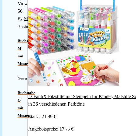
Views:
56
By
Nicole
Previous
Buchstabe
M
mit
Muster
Newer
Buchstabe
D-FantiX Filzstifte mit Stempeln für Kinder, Malstifte S
O
in 36 verschiedenen Farbtöne
mit
Muster
Statt: :
21.99 €
Angebotspreis::
17.
€
76