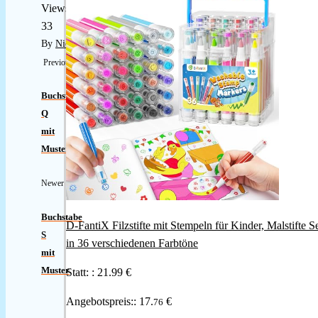
Views:
33
By
Nicole
Previous
Buchstabe
Q
mit
Muster
Newer
Buchstabe
D-FantiX Filzstifte mit Stempeln für Kinder, Malstifte S
S
in 36 verschiedenen Farbtöne
mit
Muster
Statt: :
21.99 €
Angebotspreis::
17.
€
76