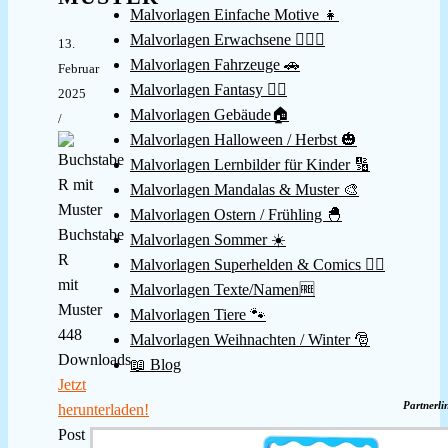
Malvorlagen Einfache Motive 👧
Malvorlagen Erwachsene 👱🏻‍♀️
13.
Malvorlagen Fahrzeuge 🚗
Februar
Malvorlagen Fantasy 🧚‍♀️
2025
Malvorlagen Gebäude🏠
/
Malvorlagen Halloween / Herbst 🎃
Malvorlagen Lernbilder für Kinder 🔢
Malvorlagen Mandalas & Muster 🎨
Malvorlagen Ostern / Frühling 🐣
Buchstabe
Malvorlagen Sommer ☀️
R
Malvorlagen Superhelden & Comics 🦸‍♂️
mit
Malvorlagen Texte/Namen🆓
Muster
Malvorlagen Tiere 🐾
448
Malvorlagen Weihnachten / Winter 🎅
Downloads
📖 Blog
Jetzt
Partnerli
herunterladen!
Post