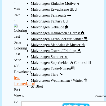
5.
Malvorlagen Einfache Motive 👧
März
Malvorlagen Erwachsene 👱🏻‍♀️
2025
Malvorlagen Fahrzeuge 🚗
/
Malvorlagen Fantasy 🧚‍♀️
Malvorlagen Gebäude🏠
Malvorlagen Halloween / Herbst 🎃
Malvorlagen Lernbilder für Kinder 🔢
Malvorlagen Mandalas & Muster 🎨
Coloring
Malvorlagen Ostern / Frühling 🐣
Test
Malvorlagen Sommer ☀️
Seite
Malvorlagen Superhelden & Comics 🦸‍♂️
498
Malvorlagen Texte/Namen🆓
Downloads
Malvorlagen Tiere 🐾
Jetzt
Malvorlagen Weihnachten / Winter 🎅
herunterladen!
📖 Blog
Post
Views:
Partnerli
30