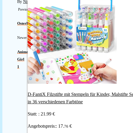
By
Nicole
Previous
Osterhasi
Newer
Anime
Girl
1
D-FantiX Filzstifte mit Stempeln für Kinder, Malstifte S
in 36 verschiedenen Farbtöne
Statt: :
21.99 €
Angebotspreis::
17.
€
76