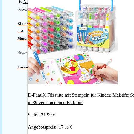
By
Nicole
Previous
Eimer
mit
Muschel
Newer
Förmchen
D-FantiX Filzstifte mit Stempeln für Kinder, Malstifte S
in 36 verschiedenen Farbtöne
Statt: :
21.99 €
Angebotspreis::
17.
€
76