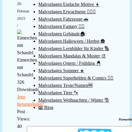
20.
Malvorlagen Einfache Motive 👧
Februar
Malvorlagen Erwachsene 👱🏻‍♀️
2025
Malvorlagen Fahrzeuge 🚗
/
Malvorlagen Fantasy 🧚‍♀️
Malvorlagen Gebäude🏠
Malvorlagen Halloween / Herbst 🎃
Malvorlagen Lernbilder für Kinder 🔢
Malvorlagen Mandalas & Muster 🎨
Eimerchen
Malvorlagen Ostern / Frühling 🐣
mit
Malvorlagen Sommer ☀️
Schaufel
Malvorlagen Superhelden & Comics 🦸‍♂️
326
Malvorlagen Texte/Namen🆓
Downloads
Malvorlagen Tiere 🐾
Jetzt
Malvorlagen Weihnachten / Winter 🎅
herunterladen!
📖 Blog
Post
Views:
Partnerli
40