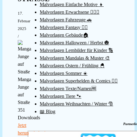
Malvorlagen Einfache Motive 👧
Malvorlagen Erwachsene 👱🏻‍♀️
17.
Malvorlagen Fahrzeuge 🚗
Februar
Malvorlagen Fantasy 🧚‍♀️
2025
Malvorlagen Gebäude🏠
/
Malvorlagen Halloween / Herbst 🎃
Malvorlagen Lernbilder für Kinder 🔢
Malvorlagen Mandalas & Muster 🎨
Malvorlagen Ostern / Frühling 🐣
Malvorlagen Sommer ☀️
Manga
Malvorlagen Superhelden & Comics 🦸‍♂️
Junge
Malvorlagen Texte/Namen🆓
auf
Malvorlagen Tiere 🐾
Straße
Malvorlagen Weihnachten / Winter 🎅
351
📖 Blog
Downloads
Partnerli
Jetzt
herunterladen!