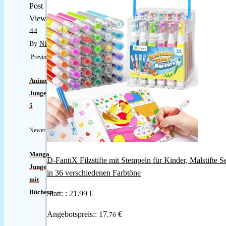
Post
Views:
44
By
Nicole
Previous
Anime
Junge
5
Newer
Manga
D-FantiX Filzstifte mit Stempeln für Kinder, Malstifte S
Junge
in 36 verschiedenen Farbtöne
mit
Büchern
Statt: :
21.99 €
Angebotspreis::
17.
€
76