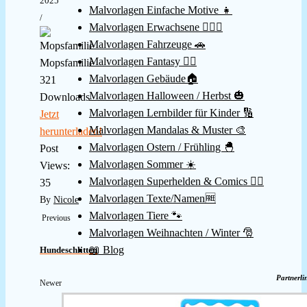
2025
Malvorlagen Einfache Motive 👧
/
Malvorlagen Erwachsene 👱🏻‍♀️
Malvorlagen Fahrzeuge 🚗
Malvorlagen Fantasy 🧚‍♀️
Mopsfamilie
Malvorlagen Gebäude🏠
321
Malvorlagen Halloween / Herbst 🎃
Downloads
Malvorlagen Lernbilder für Kinder 🔢
Jetzt
Malvorlagen Mandalas & Muster 🎨
herunterladen!
Malvorlagen Ostern / Frühling 🐣
Post
Malvorlagen Sommer ☀️
Views:
Malvorlagen Superhelden & Comics 🦸‍♂️
35
Malvorlagen Texte/Namen🆓
By
Nicole
Malvorlagen Tiere 🐾
Previous
Malvorlagen Weihnachten / Winter 🎅
📖 Blog
Hundeschlitten
Partnerli
Newer