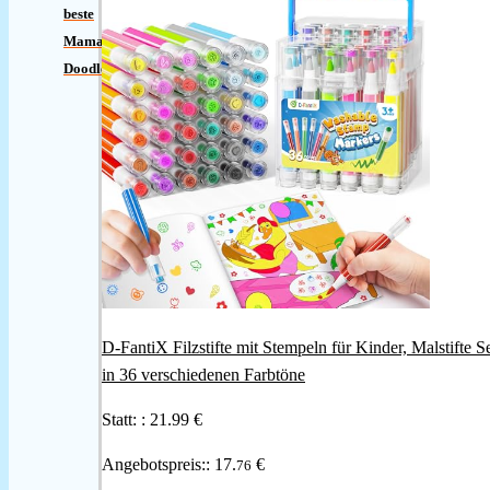
beste
Mama
Doodle
D-FantiX Filzstifte mit Stempeln für Kinder, Malstifte S
in 36 verschiedenen Farbtöne
Statt: :
21.99 €
Angebotspreis::
17.
€
76