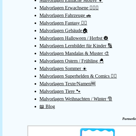
Malvorlagen Einfache Motive 👧
Malvorlagen Erwachsene 👱🏻‍♀️
Malvorlagen Fahrzeuge 🚗
Malvorlagen Fantasy 🧚‍♀️
Malvorlagen Gebäude🏠
Malvorlagen Halloween / Herbst 🎃
Malvorlagen Lernbilder für Kinder 🔢
Malvorlagen Mandalas & Muster 🎨
Malvorlagen Ostern / Frühling 🐣
Malvorlagen Sommer ☀️
Malvorlagen Superhelden & Comics 🦸‍♂️
Malvorlagen Texte/Namen🆓
Malvorlagen Tiere 🐾
Malvorlagen Weihnachten / Winter 🎅
📖 Blog
Partnerli