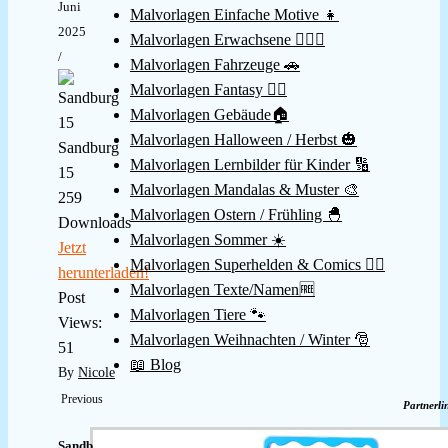
Juni
Malvorlagen Einfache Motive 👧
2025
Malvorlagen Erwachsene 👱🏻‍♀️
/
Malvorlagen Fahrzeuge 🚗
Malvorlagen Fantasy 🧚‍♀️
Malvorlagen Gebäude🏠
Malvorlagen Halloween / Herbst 🎃
Sandburg
Malvorlagen Lernbilder für Kinder 🔢
15
Malvorlagen Mandalas & Muster 🎨
259
Malvorlagen Ostern / Frühling 🐣
Downloads
Malvorlagen Sommer ☀️
Jetzt
Malvorlagen Superhelden & Comics 🦸‍♂️
herunterladen!
Malvorlagen Texte/Namen🆓
Post
Malvorlagen Tiere 🐾
Views:
Malvorlagen Weihnachten / Winter 🎅
51
📖 Blog
By
Nicole
Previous
Partnerli
Sandburg