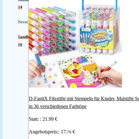
14
Newer
Sandburg
16
D-FantiX Filzstifte mit Stempeln für Kinder, Malstifte S
in 36 verschiedenen Farbtöne
Statt: :
21.99 €
Angebotspreis::
17.
€
76