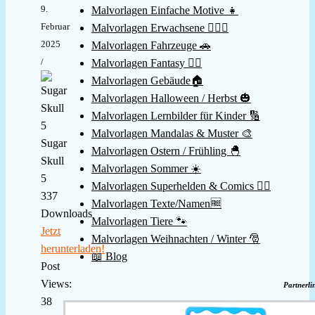
9.
Malvorlagen Einfache Motive 👧
Februar
Malvorlagen Erwachsene 👱🏻‍♀️
2025
Malvorlagen Fahrzeuge 🚗
/
Malvorlagen Fantasy 🧚‍♀️
Malvorlagen Gebäude🏠
Malvorlagen Halloween / Herbst 🎃
Malvorlagen Lernbilder für Kinder 🔢
Malvorlagen Mandalas & Muster 🎨
Sugar
Malvorlagen Ostern / Frühling 🐣
Skull
Malvorlagen Sommer ☀️
5
Malvorlagen Superhelden & Comics 🦸‍♂️
337
Malvorlagen Texte/Namen🆓
Downloads
Malvorlagen Tiere 🐾
Jetzt
Malvorlagen Weihnachten / Winter 🎅
herunterladen!
📖 Blog
Post
Views:
Partnerli
38