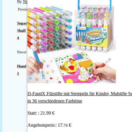
By
Nicole
Previous
Sugar
Skull
4
Newer
Hund
1
D-FantiX Filzstifte mit Stempeln für Kinder, Malstifte S
in 36 verschiedenen Farbtöne
Statt: :
21.99 €
Angebotspreis::
17.
€
76