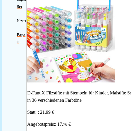
Set
Newer
Papa
1
D-FantiX Filzstifte mit Stempeln für Kinder, Malstifte S
in 36 verschiedenen Farbtöne
Statt: :
21.99 €
Angebotspreis::
17.
€
76