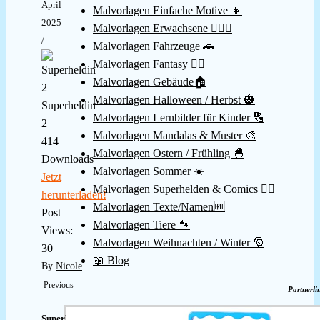
April
Malvorlagen Einfache Motive 👧
2025
Malvorlagen Erwachsene 👱🏻‍♀️
/
Malvorlagen Fahrzeuge 🚗
Malvorlagen Fantasy 🧚‍♀️
Malvorlagen Gebäude🏠
Malvorlagen Halloween / Herbst 🎃
Superheldin
Malvorlagen Lernbilder für Kinder 🔢
2
Malvorlagen Mandalas & Muster 🎨
414
Malvorlagen Ostern / Frühling 🐣
Downloads
Malvorlagen Sommer ☀️
Jetzt
Malvorlagen Superhelden & Comics 🦸‍♂️
herunterladen!
Malvorlagen Texte/Namen🆓
Post
Malvorlagen Tiere 🐾
Views:
Malvorlagen Weihnachten / Winter 🎅
30
📖 Blog
By
Nicole
Previous
Partnerli
Superhelden-