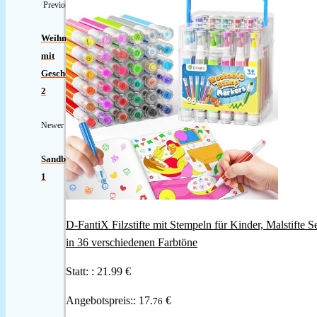
Previous
Weihnachtselfe
mit
Geschenk
2
Newer
Sandburg
1
D-FantiX Filzstifte mit Stempeln für Kinder, Malstifte S
in 36 verschiedenen Farbtöne
Statt: :
21.99 €
Angebotspreis::
17.
€
76