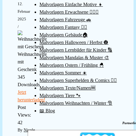
12.
Malvorlagen Einfache Motive 👧
Februar
Malvorlagen Erwachsene 👱🏻‍♀️
2025
Malvorlagen Fahrzeuge 🚗
/
Malvorlagen Fantasy 🧚‍♀️
Malvorlagen Gebäude🏠
Malvorlagen Halloween / Herbst 🎃
Malvorlagen Lernbilder für Kinder 🔢
Weihnachtselfe
Malvorlagen Mandalas & Muster 🎨
mit
Malvorlagen Ostern / Frühling 🐣
Geschenk
Malvorlagen Sommer ☀️
345
Malvorlagen Superhelden & Comics 🦸‍♂️
Downloads
Malvorlagen Texte/Namen🆓
Jetzt
Malvorlagen Tiere 🐾
herunterladen!
Malvorlagen Weihnachten / Winter 🎅
Post
📖 Blog
Views:
42
Partnerli
By
Nicole