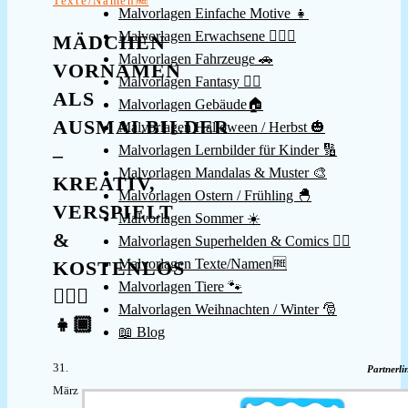
Texte/Namen🆓
Malvorlagen Einfache Motive 👧
Malvorlagen Erwachsene 👱🏻‍♀️
MÄDCHEN
Malvorlagen Fahrzeuge 🚗
VORNAMEN
Malvorlagen Fantasy 🧚‍♀️
ALS
Malvorlagen Gebäude🏠
AUSMALBILDER
Malvorlagen Halloween / Herbst 🎃
Malvorlagen Lernbilder für Kinder 🔢
–
Malvorlagen Mandalas & Muster 🎨
KREATIV,
Malvorlagen Ostern / Frühling 🐣
VERSPIELT
Malvorlagen Sommer ☀️
&
Malvorlagen Superhelden & Comics 🦸‍♂️
Malvorlagen Texte/Namen🆓
KOSTENLOS
Malvorlagen Tiere 🐾
👱🏻‍♀️
Malvorlagen Weihnachten / Winter 🎅
👧🏾
📖 Blog
31.
Partnerli
März