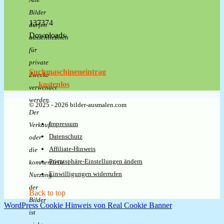
Bilder
137374
dürfen
Downloads
ausschließlich
für
private
Suchmaschineneintrag
Zwecke
kostenlos
verwendet
werden.
© 2025 - 2026 bilder-ausmalen.com
Der
Impressum
Verkauf
Datenschutz
oder
Affiliate-Hinweis
die
Privatsphäre-Einstellungen ändern
kommerzielle
Einwilligungen widerrufen
Nutzung
der
Back to top
Bilder
WordPress Cookie Hinweis von Real Cookie Banner
ist