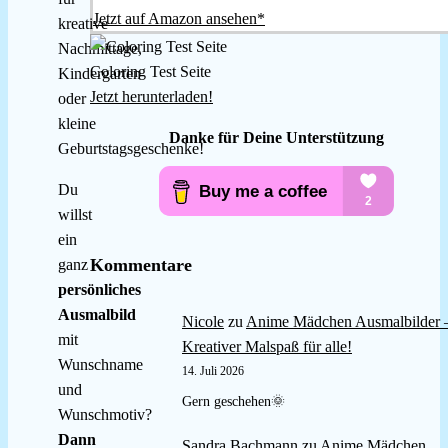
Jetzt auf Amazon ansehen*
kreative
Nachmittage,
Coloring Test Seite
Kindergarten
Jetzt herunterladen!
oder
kleine
Danke für Deine Unterstützung
Geburtstagsgeschenke!
Du
willst
ein
Kommentare
ganz
persönliches
Ausmalbild
Nicole
zu
Anime Mädchen Ausmalbilder 
mit
Kreativer Malspaß für alle!
Wunschname
14. Juli 2026
und
Gern geschehen🌞
Wunschmotiv?
Dann
Sandra Bachmann
zu
Anime Mädchen