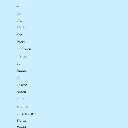
–
für
dich
bleibt
der
Preis
natürlich
gleich.
So
kannst
du
unsere
Arbeit
ganz
einfach
unterstützen.
Vielen
Dank!