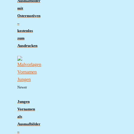
Ausmalbilder
mit
Ostermotiven
–
kostenlos
zum
Ausdrucken
Newer
Jungen
Vornamen
als
Ausmalbilder
–