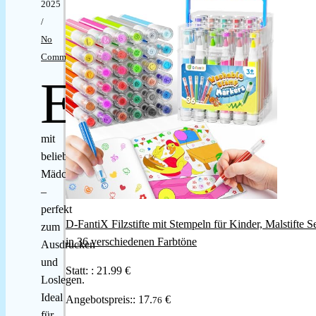
2025
/
No
Comments
E
ntdecke
wunderschöne
Ausmalbilder
mit
beliebten
Mädchennamen
–
perfekt
D-FantiX Filzstifte mit Stempeln für Kinder, Malstifte S
zum
in 36 verschiedenen Farbtöne
Ausdrucken
und
Statt: :
21.99 €
Loslegen.
Ideal
Angebotspreis::
17.
€
76
für