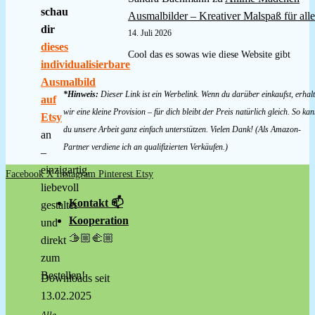
schau
Ausmalbilder – Kreativer Malspaß für alle
dir
14. Juli 2026
dieses
Cool das es sowas wie diese Website gibt
individualisierbare
Ausmalbild
*Hinweis:
Dieser Link ist ein Werbelink. Wenn du darüber einkaufst, erhal
auf
wir eine kleine Provision – für dich bleibt der Preis natürlich gleich. So kan
Etsy
du unsere Arbeit ganz einfach unterstützen. Vielen Dank! (Als Amazon-
an
Partner verdiene ich an qualifizierten Verkäufen.)
–
einzigartig,
Facebook
X
Instagram
Pinterest
Etsy
liebevoll
Kontakt 📫
gestaltet
Kooperation
und
🫱🏼‍🫲🏼
direkt
zum
Bestellen!
Downloads seit
13.02.2025
Alle