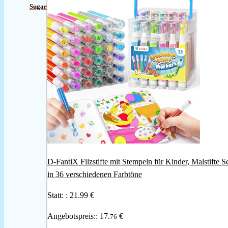
SugarSkull16
D-FantiX Filzstifte mit Stempeln für Kinder, Malstifte S
in 36 verschiedenen Farbtöne
Statt: :
21.99 €
Angebotspreis::
17.
€
76