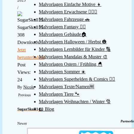
2025
Malvorlagen Einfache Motive 👧
/
Malvorlagen Erwachsene 👱🏻‍♀️
Malvorlagen Fahrzeuge 🚗
Malvorlagen Fantasy 🧚‍♀️
SugarSkull15
Malvorlagen Gebäude🏠
308
Malvorlagen Halloween / Herbst 🎃
Downloads
Malvorlagen Lernbilder für Kinder 🔢
Jetzt
Malvorlagen Mandalas & Muster 🎨
herunterladen!
Malvorlagen Ostern / Frühling 🐣
Post
Malvorlagen Sommer ☀️
Views:
Malvorlagen Superhelden & Comics 🦸‍♂️
24
Malvorlagen Texte/Namen🆓
By
Nicole
Malvorlagen Tiere 🐾
Previous
Malvorlagen Weihnachten / Winter 🎅
📖 Blog
SugarSkull14
Partnerli
Newer