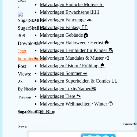
2025
Malvorlagen Einfache Motive 👧
/
Malvorlagen Erwachsene 👱🏻‍♀️
Malvorlagen Fahrzeuge 🚗
Malvorlagen Fantasy 🧚‍♀️
SugarSkull16
Malvorlagen Gebäude🏠
308
Malvorlagen Halloween / Herbst 🎃
Downloads
Malvorlagen Lernbilder für Kinder 🔢
Jetzt
Malvorlagen Mandalas & Muster 🎨
herunterladen!
Malvorlagen Ostern / Frühling 🐣
Post
Malvorlagen Sommer ☀️
Views:
Malvorlagen Superhelden & Comics 🦸‍♂️
23
Malvorlagen Texte/Namen🆓
By
Nicole
Malvorlagen Tiere 🐾
Previous
Malvorlagen Weihnachten / Winter 🎅
📖 Blog
SugarSkull15
Partnerli
Newer