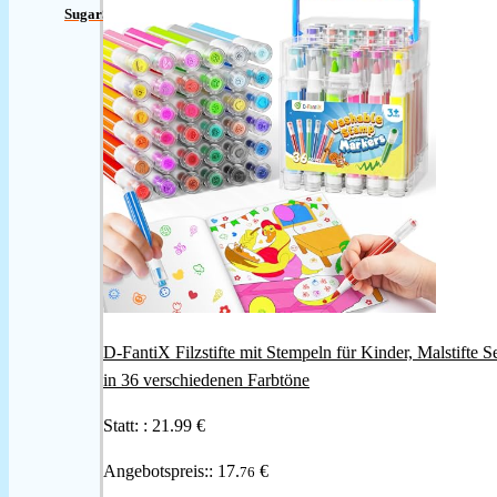
SugarSkull17
D-FantiX Filzstifte mit Stempeln für Kinder, Malstifte S
in 36 verschiedenen Farbtöne
Statt: :
21.99 €
Angebotspreis::
17.
€
76